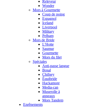
Releveur
Wonder
Mors à Gourmette
Coup de poing
Espagnol
Iceland
Liverpool
Military
Pelham
Mors de Bride
L'Hotte
Saumur
Gourmette
Mors du filet
Spéciales
Anti-passe langue
Bosal
Chifney
Équibride
Hackamore
Media-can
Muserolle à
anneaux
Mors Tandem
Enrênements