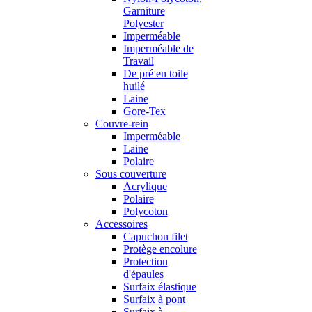
Garniture
Polyester
Imperméable
Imperméable de
Travail
De pré en toile
huilé
Laine
Gore-Tex
Couvre-rein
Imperméable
Laine
Polaire
Sous couverture
Acrylique
Polaire
Polycoton
Accessoires
Capuchon filet
Protège encolure
Protection
d'épaules
Surfaix élastique
Surfaix à pont
Surfaix à