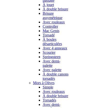
passage
À jouet
À double brisure
Brisure
assymétrique
Avec rouleaux
Controller
Mac Genis
Torsadé
À boules
désarticulées
Avec 4 anneaux
Scourier
Springsteen
Avec demi-
palette
Avec palette
À double canons
torsadés
Mors à Olives
Simple
Avec rouleaux
À double brisure
Torsadés
Avec demi-