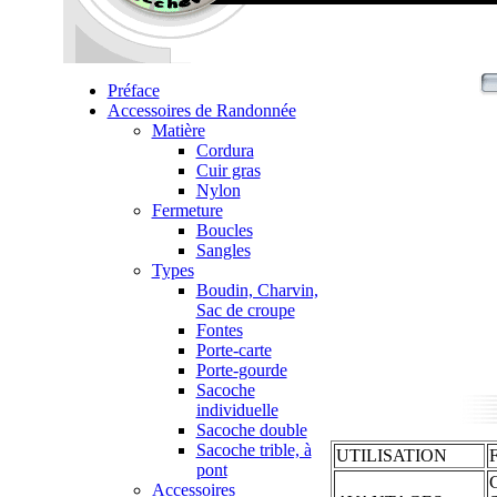
Préface
Accessoires de Randonnée
Matière
Cordura
Cuir gras
Nylon
Fermeture
Boucles
Sangles
Types
Boudin, Charvin,
Sac de croupe
Fontes
Porte-carte
Porte-gourde
Sacoche
individuelle
Sacoche double
Sacoche trible, à
UTILISATION
F
pont
C
Accessoires