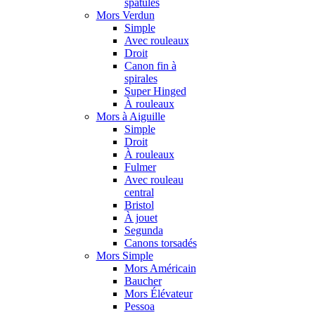
spatules
Mors Verdun
Simple
Avec rouleaux
Droit
Canon fin à
spirales
Super Hinged
À rouleaux
Mors à Aiguille
Simple
Droit
À rouleaux
Fulmer
Avec rouleau
central
Bristol
À jouet
Segunda
Canons torsadés
Mors Simple
Mors Américain
Baucher
Mors Élévateur
Pessoa