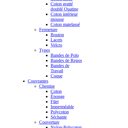
Coton gratté
doublé Ouatine
Coton intérieur
mousse
Coton matelassé
Fermeture
Bouton
Lacets
Velcro
Types
Bandes de Polo
Bandes de Repos
Bandes de
Travail
Coque
Couvrantes
Chemise
Coton
Éponge
Filet
Imperméable
Polycoton
Séchante
Couverture
Nylon-Polycoton,