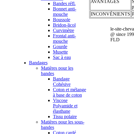
AVANTAGES
S
Bandes réfl.
p
Bonnet anti-
INCONVÉNIENTS
P
mouche
Boussole
Bridon-licol
le-site-chev
Curvimètre
@ since 19
Frontal anti-
FLD
mouche
Gourde
Musette
Sac à eau
Bandages
Matières pour les
bandes
Bandage
Cohésive
Coton et mélange
à base de coton
Viscose
Polyamide et
élasthane
Tissu polaire
Matières pour les sous-
bandes
Coton cardé