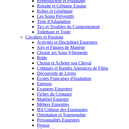
Reproduction et Poulinage
Retraite et Gériatrie Equine
Robes et Génétique
Les Soins Préventifs
Tests d'Adaptation
Tics et Troubles du Comportement
Toilettage et Tonte
Cavaliers et Passions
Activités et Disciplines Equestres
Airs et Figures de Manège
Choisir ses Sous-Vêtements
Bride
Choisir et Acheter son Cheval
Critiques et Bandes Annonces de Films
Découverte de Livres
Écoles Françaises d'équitation
Eperons
Examens Equestres
Fiches du Centaure
Matériel Equestre
Métiers Equestres
Œil Critique des Equinautes
Orientation et Topographie
Personnalités Equestres
Pessoa