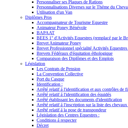
Personnaliser ses Plaques de Rations
Personnalisations Diverses sur le Théme du Cheva
Utilisation d'un Van
Diplômes Pros
Accompagnateur de Tourisme Equestre
Animateur Poney Bénévole
BAPAAT
BEES 1° d'Activités Equestres (remplacé par le Br
Brevet Animateur Poney
Brevet Professionnel spécialité Activités Equestr
Brevets Fédéraux d'équitation éthologique
Comparaison des Diplômes et des Emplois
Législation
Les Contrats de Pension
La Convention Collective
Port du Casque
Identification :
Arrêté relatif á l'identification et aux contrôles de fi
Arrêté relatif á l'identification des équidés
Arrêté établissant les documents d'identification
Arrêté relatif á l'inscription sur la liste des chevaux
Arrêté relatif á la pose de transpondeur
Législation des Centres Equestres :
Conditions á respecter
Décret