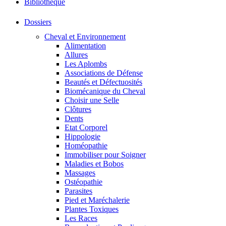
Bibliothéque
Dossiers
Cheval et Environnement
Alimentation
Allures
Les Aplombs
Associations de Défense
Beautés et Défectuosités
Biomécanique du Cheval
Choisir une Selle
Clôtures
Dents
Etat Corporel
Hippologie
Homéopathie
Immobiliser pour Soigner
Maladies et Bobos
Massages
Ostéopathie
Parasites
Pied et Maréchalerie
Plantes Toxiques
Les Races