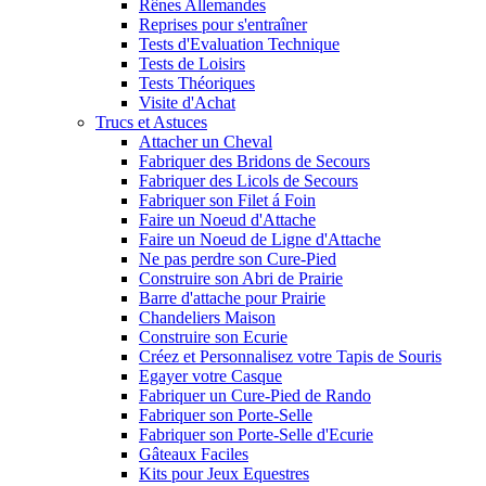
Rênes Allemandes
Reprises pour s'entraîner
Tests d'Evaluation Technique
Tests de Loisirs
Tests Théoriques
Visite d'Achat
Trucs et Astuces
Attacher un Cheval
Fabriquer des Bridons de Secours
Fabriquer des Licols de Secours
Fabriquer son Filet á Foin
Faire un Noeud d'Attache
Faire un Noeud de Ligne d'Attache
Ne pas perdre son Cure-Pied
Construire son Abri de Prairie
Barre d'attache pour Prairie
Chandeliers Maison
Construire son Ecurie
Créez et Personnalisez votre Tapis de Souris
Egayer votre Casque
Fabriquer un Cure-Pied de Rando
Fabriquer son Porte-Selle
Fabriquer son Porte-Selle d'Ecurie
Gâteaux Faciles
Kits pour Jeux Equestres