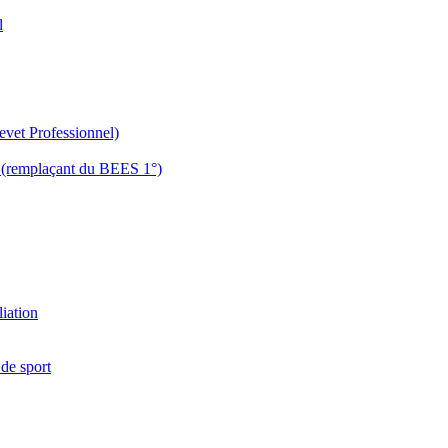
l
evet Professionnel)
es (remplaçant du BEES 1°)
liation
 de sport