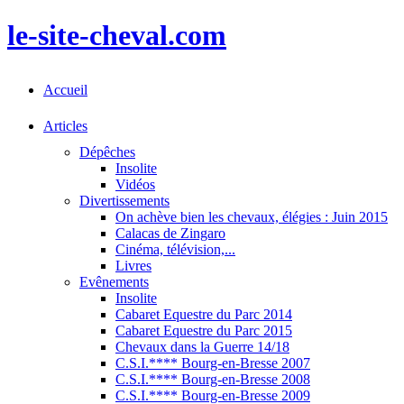
le-site-cheval.com
Accueil
Articles
Dépêches
Insolite
Vidéos
Divertissements
On achève bien les chevaux, élégies : Juin 2015
Calacas de Zingaro
Cinéma, télévision,...
Livres
Evênements
Insolite
Cabaret Equestre du Parc 2014
Cabaret Equestre du Parc 2015
Chevaux dans la Guerre 14/18
C.S.I.**** Bourg-en-Bresse 2007
C.S.I.**** Bourg-en-Bresse 2008
C.S.I.**** Bourg-en-Bresse 2009