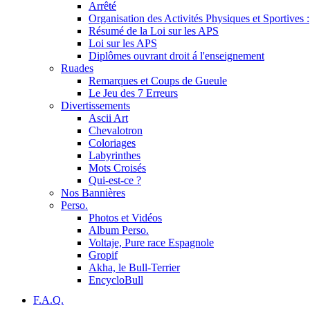
Arrêté
Organisation des Activités Physiques et Sportives :
Résumé de la Loi sur les APS
Loi sur les APS
Diplômes ouvrant droit á l'enseignement
Ruades
Remarques et Coups de Gueule
Le Jeu des 7 Erreurs
Divertissements
Ascii Art
Chevalotron
Coloriages
Labyrinthes
Mots Croisés
Qui-est-ce ?
Nos Bannières
Perso.
Photos et Vidéos
Album Perso.
Voltaje, Pure race Espagnole
Gropif
Akha, le Bull-Terrier
EncycloBull
F.A.Q.