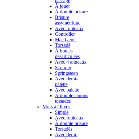
passage
À jouet
À double brisure
Brisure
assymétrique
Avec rouleaux
Controller
Mac Genis
Torsadé
À boules
désarticulées
Avec 4 anneaux
Scourier
Springsteen
Avec demi-
palette
Avec palette
À double canons
torsadés
Mors à Olives
Simple
Avec rouleaux
À double brisure
Torsadés
Avec demi-