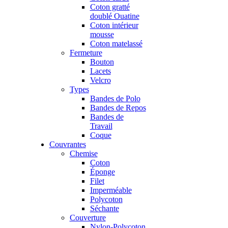
Coton gratté
doublé Ouatine
Coton intérieur
mousse
Coton matelassé
Fermeture
Bouton
Lacets
Velcro
Types
Bandes de Polo
Bandes de Repos
Bandes de
Travail
Coque
Couvrantes
Chemise
Coton
Éponge
Filet
Imperméable
Polycoton
Séchante
Couverture
Nylon-Polycoton,