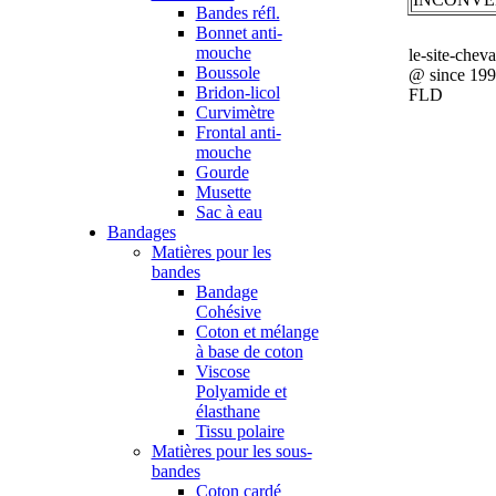
Bandes réfl.
Bonnet anti-
mouche
le-site-chev
Boussole
@ since 19
Bridon-licol
FLD
Curvimètre
Frontal anti-
mouche
Gourde
Musette
Sac à eau
Bandages
Matières pour les
bandes
Bandage
Cohésive
Coton et mélange
à base de coton
Viscose
Polyamide et
élasthane
Tissu polaire
Matières pour les sous-
bandes
Coton cardé