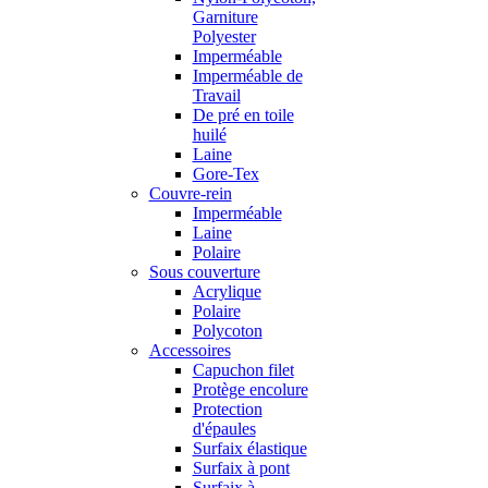
Garniture
Polyester
Imperméable
Imperméable de
Travail
De pré en toile
huilé
Laine
Gore-Tex
Couvre-rein
Imperméable
Laine
Polaire
Sous couverture
Acrylique
Polaire
Polycoton
Accessoires
Capuchon filet
Protège encolure
Protection
d'épaules
Surfaix élastique
Surfaix à pont
Surfaix à