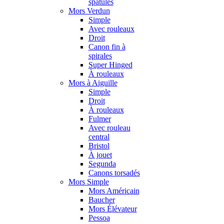
spatules
Mors Verdun
Simple
Avec rouleaux
Droit
Canon fin à
spirales
Super Hinged
À rouleaux
Mors à Aiguille
Simple
Droit
À rouleaux
Fulmer
Avec rouleau
central
Bristol
À jouet
Segunda
Canons torsadés
Mors Simple
Mors Américain
Baucher
Mors Élévateur
Pessoa