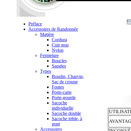
Préface
Accessoires de Randonnée
Matière
Cordura
Cuir gras
Nylon
Fermeture
Boucles
Sangles
Types
Boudin, Charvin,
Sac de croupe
Fontes
Porte-carte
Porte-gourde
Sacoche
individuelle
UTILISAT
Sacoche double
Sacoche trible, à
AVANTAG
pont
Accessoires
INCONVÉ