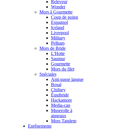
Releveur
Wonder
Mors à Gourmette
Coup de poing
Espagnol
Iceland
Liverpool
Military
Pelham
Mors de Bride
L'Hotte
Saumur
Gourmette
Mors du filet
Spéciales
Anti-passe langue
Bosal
Chifney
Équibride
Hackamore
Media-can
Muserolle à
anneaux
Mors Tandem
Enrênements