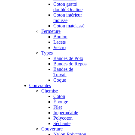
Coton gratté
doublé Ouatine
Coton intérieur
mousse
Coton matelassé
Fermeture
Bouton
Lacets
Velcro
Types
Bandes de Polo
Bandes de Repos
Bandes de
Travail
Coque
Couvrantes
Chemise
Coton
Éponge
Filet
Imperméable
Polycoton
Séchante
Couverture
Nylon-Polycoton,