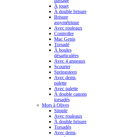
passage
À jouet
À double brisure
Brisure
assymétrique
Avec rouleaux
Controller
Mac Genis
Torsadé
À boules
désarticulées
Avec 4 anneaux
Scourier
Springsteen
Avec demi-
palette
Avec palette
À double canons
torsadés
Mors à Olives
Simple
Avec rouleaux
À double brisure
Torsadés
Avec demi-