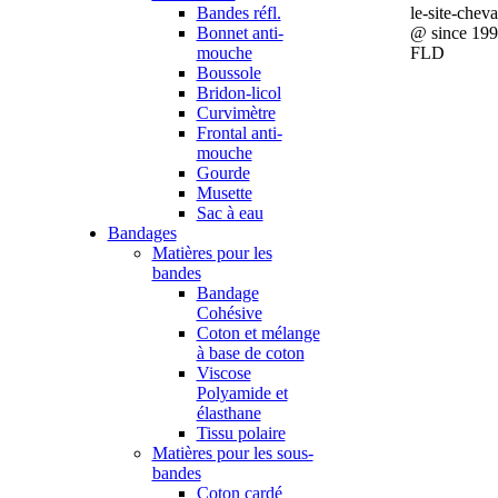
Bandes réfl.
le-site-chev
Bonnet anti-
@ since 19
mouche
FLD
Boussole
Bridon-licol
Curvimètre
Frontal anti-
mouche
Gourde
Musette
Sac à eau
Bandages
Matières pour les
bandes
Bandage
Cohésive
Coton et mélange
à base de coton
Viscose
Polyamide et
élasthane
Tissu polaire
Matières pour les sous-
bandes
Coton cardé