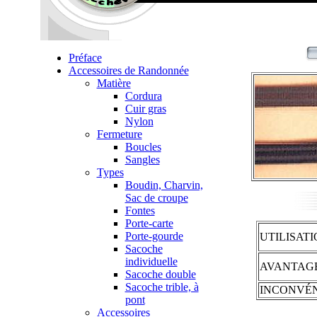
Préface
Accessoires de Randonnée
Matière
Cordura
Cuir gras
Nylon
Fermeture
Boucles
Sangles
Types
Boudin, Charvin,
Sac de croupe
Fontes
Porte-carte
Porte-gourde
UTILISAT
Sacoche
individuelle
AVANTAG
Sacoche double
Sacoche trible, à
INCONVÉ
pont
Accessoires