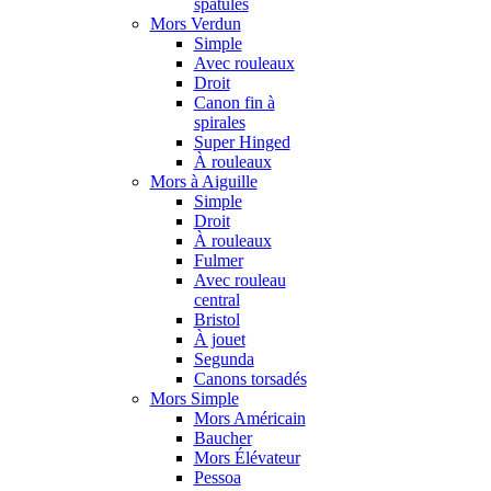
spatules
Mors Verdun
Simple
Avec rouleaux
Droit
Canon fin à
spirales
Super Hinged
À rouleaux
Mors à Aiguille
Simple
Droit
À rouleaux
Fulmer
Avec rouleau
central
Bristol
À jouet
Segunda
Canons torsadés
Mors Simple
Mors Américain
Baucher
Mors Élévateur
Pessoa