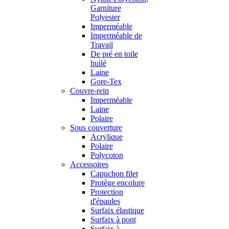
Garniture
Polyester
Imperméable
Imperméable de
Travail
De pré en toile
huilé
Laine
Gore-Tex
Couvre-rein
Imperméable
Laine
Polaire
Sous couverture
Acrylique
Polaire
Polycoton
Accessoires
Capuchon filet
Protège encolure
Protection
d'épaules
Surfaix élastique
Surfaix à pont
Surfaix à