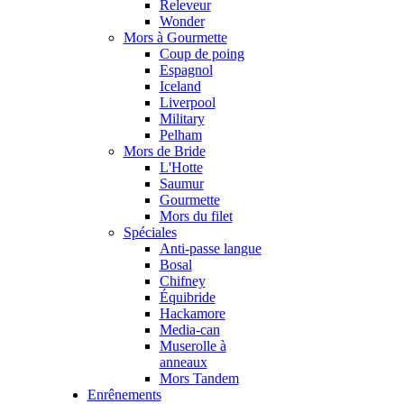
Releveur
Wonder
Mors à Gourmette
Coup de poing
Espagnol
Iceland
Liverpool
Military
Pelham
Mors de Bride
L'Hotte
Saumur
Gourmette
Mors du filet
Spéciales
Anti-passe langue
Bosal
Chifney
Équibride
Hackamore
Media-can
Muserolle à
anneaux
Mors Tandem
Enrênements