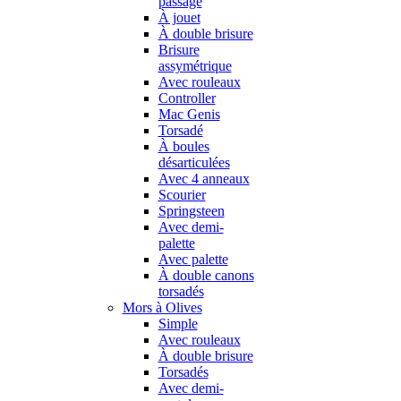
passage
À jouet
À double brisure
Brisure
assymétrique
Avec rouleaux
Controller
Mac Genis
Torsadé
À boules
désarticulées
Avec 4 anneaux
Scourier
Springsteen
Avec demi-
palette
Avec palette
À double canons
torsadés
Mors à Olives
Simple
Avec rouleaux
À double brisure
Torsadés
Avec demi-