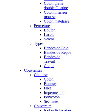
Coton gratté
doublé Ouatine
Coton intérieur
mousse
Coton matelassé
Fermeture
Bouton
Lacets
Velcro
Types
Bandes de Polo
Bandes de Repos
Bandes de
Travail
Coque
Couvrantes
Chemise
Coton
Éponge
Filet
Imperméable
Polycoton
Séchante
Couverture
Nylon-Polycoton,