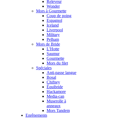
Releveur
Wonder
Mors à Gourmette
Coup de poing
Espagnol
Iceland
Liverpool
Military
Pelham
Mors de Bride
L'Hotte
Saumur
Gourmette
Mors du filet
Spéciales
Anti-passe langue
Bosal
Chifney
Équibride
Hackamore
Media-can
Muserolle à
anneaux
Mors Tandem
Enrênements