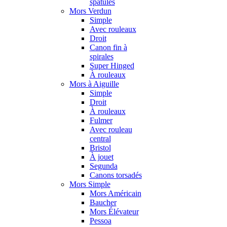
spatules
Mors Verdun
Simple
Avec rouleaux
Droit
Canon fin à
spirales
Super Hinged
À rouleaux
Mors à Aiguille
Simple
Droit
À rouleaux
Fulmer
Avec rouleau
central
Bristol
À jouet
Segunda
Canons torsadés
Mors Simple
Mors Américain
Baucher
Mors Élévateur
Pessoa