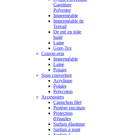
Garniture
Polyester
Imperméable
Imperméable de
Travail
De pré en toile
huilé
Laine
Gore-Tex
Couvre-rein
Imperméable
Laine
Polaire
Sous couverture
Acrylique
Polaire
Polycoton
Accessoires
Capuchon filet
Protège encolure
Protection
d'épaules
Surfaix élastique
Surfaix à pont
Surfaix à