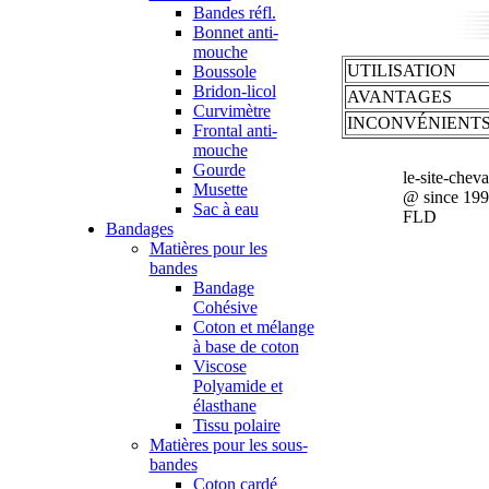
Bandes réfl.
Bonnet anti-
mouche
UTILISATION
Boussole
Bridon-licol
AVANTAGES
Curvimètre
INCONVÉNIENT
Frontal anti-
mouche
Gourde
le-site-chev
Musette
@ since 19
Sac à eau
FLD
Bandages
Matières pour les
bandes
Bandage
Cohésive
Coton et mélange
à base de coton
Viscose
Polyamide et
élasthane
Tissu polaire
Matières pour les sous-
bandes
Coton cardé