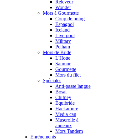
Releveur
Wonder
Mors à Gourmette
Coup de poing
Espagnol
Iceland
Liverpool
Military
Pelham
Mors de Bride
L'Hotte
Saumur
Gourmette
Mors du filet
Spéciales
Anti-passe langue
Bosal
Chifney
Équibride
Hackamore
Media-can
Muserolle à
anneaux
Mors Tandem
Enrênements