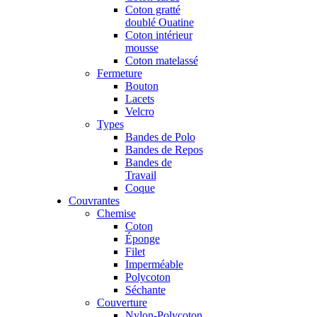
Coton gratté
doublé Ouatine
Coton intérieur
mousse
Coton matelassé
Fermeture
Bouton
Lacets
Velcro
Types
Bandes de Polo
Bandes de Repos
Bandes de
Travail
Coque
Couvrantes
Chemise
Coton
Éponge
Filet
Imperméable
Polycoton
Séchante
Couverture
Nylon-Polycoton,