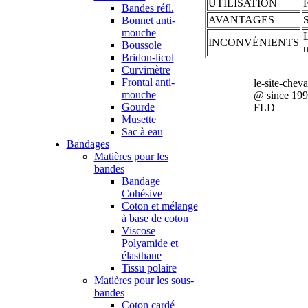
UTILISATION
F
Bandes réfl.
AVANTAGES
S
Bonnet anti-
mouche
L
INCONVÉNIENTS
Boussole
u
Bridon-licol
Curvimètre
Frontal anti-
le-site-chev
mouche
@ since 19
Gourde
FLD
Musette
Sac à eau
Bandages
Matières pour les
bandes
Bandage
Cohésive
Coton et mélange
à base de coton
Viscose
Polyamide et
élasthane
Tissu polaire
Matières pour les sous-
bandes
Coton cardé