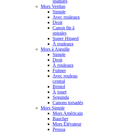
spatules
Mors Verdun
Simple
Avec rouleaux
Droit
Canon fin à
spirales
Super Hinged
À rouleaux
Mors à Aiguille
Simple
Droit
À rouleaux
Fulmer
Avec rouleau
central
Bristol
À jouet
Segunda
Canons torsadés
Mors Simple
Mors Américain
Baucher
Mors Élévateur
Pessoa