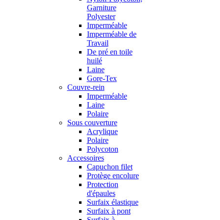
Garniture
Polyester
Imperméable
Imperméable de
Travail
De pré en toile
huilé
Laine
Gore-Tex
Couvre-rein
Imperméable
Laine
Polaire
Sous couverture
Acrylique
Polaire
Polycoton
Accessoires
Capuchon filet
Protège encolure
Protection
d'épaules
Surfaix élastique
Surfaix à pont
Surfaix à