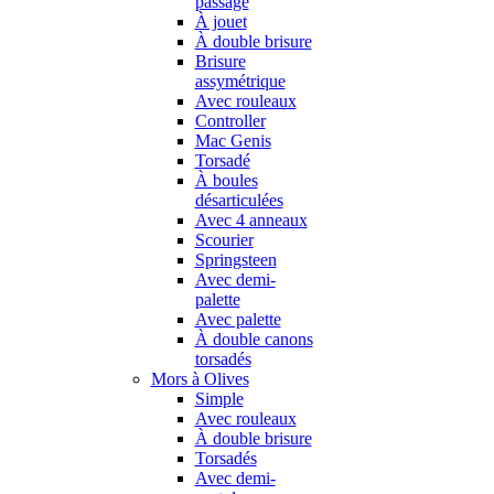
passage
À jouet
À double brisure
Brisure
assymétrique
Avec rouleaux
Controller
Mac Genis
Torsadé
À boules
désarticulées
Avec 4 anneaux
Scourier
Springsteen
Avec demi-
palette
Avec palette
À double canons
torsadés
Mors à Olives
Simple
Avec rouleaux
À double brisure
Torsadés
Avec demi-