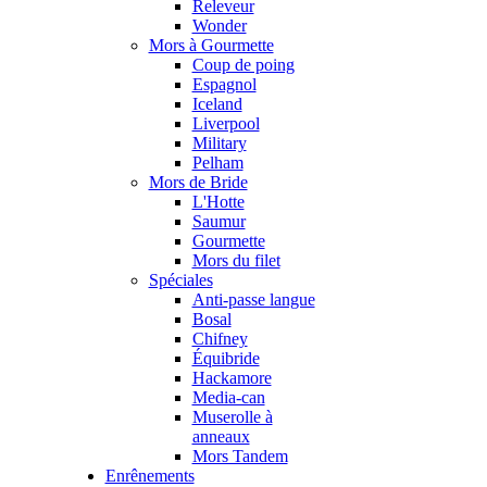
Releveur
Wonder
Mors à Gourmette
Coup de poing
Espagnol
Iceland
Liverpool
Military
Pelham
Mors de Bride
L'Hotte
Saumur
Gourmette
Mors du filet
Spéciales
Anti-passe langue
Bosal
Chifney
Équibride
Hackamore
Media-can
Muserolle à
anneaux
Mors Tandem
Enrênements