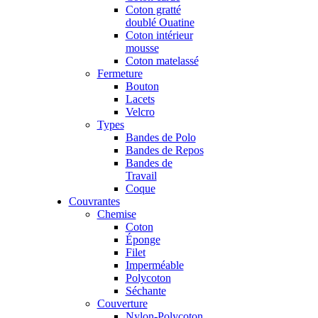
Coton gratté
doublé Ouatine
Coton intérieur
mousse
Coton matelassé
Fermeture
Bouton
Lacets
Velcro
Types
Bandes de Polo
Bandes de Repos
Bandes de
Travail
Coque
Couvrantes
Chemise
Coton
Éponge
Filet
Imperméable
Polycoton
Séchante
Couverture
Nylon-Polycoton,