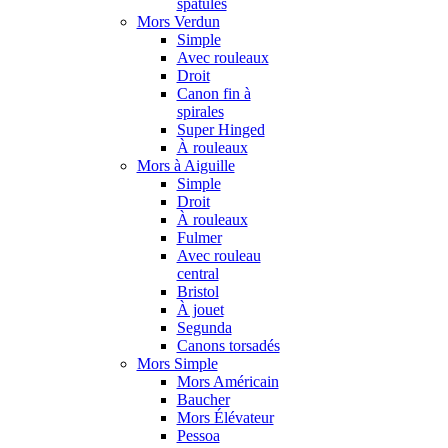
spatules
Mors Verdun
Simple
Avec rouleaux
Droit
Canon fin à
spirales
Super Hinged
À rouleaux
Mors à Aiguille
Simple
Droit
À rouleaux
Fulmer
Avec rouleau
central
Bristol
À jouet
Segunda
Canons torsadés
Mors Simple
Mors Américain
Baucher
Mors Élévateur
Pessoa