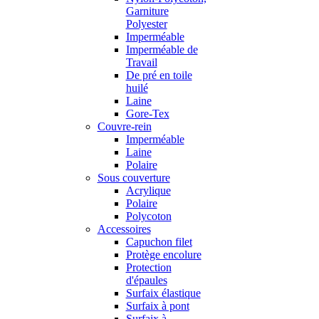
Garniture
Polyester
Imperméable
Imperméable de
Travail
De pré en toile
huilé
Laine
Gore-Tex
Couvre-rein
Imperméable
Laine
Polaire
Sous couverture
Acrylique
Polaire
Polycoton
Accessoires
Capuchon filet
Protège encolure
Protection
d'épaules
Surfaix élastique
Surfaix à pont
Surfaix à