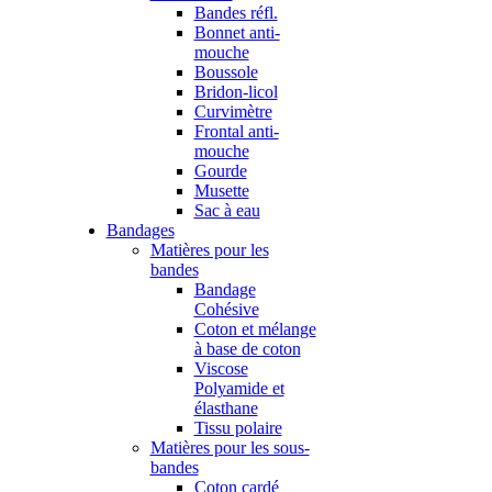
Bandes réfl.
Bonnet anti-
mouche
Boussole
Bridon-licol
Curvimètre
Frontal anti-
mouche
Gourde
Musette
Sac à eau
Bandages
Matières pour les
bandes
Bandage
Cohésive
Coton et mélange
à base de coton
Viscose
Polyamide et
élasthane
Tissu polaire
Matières pour les sous-
bandes
Coton cardé