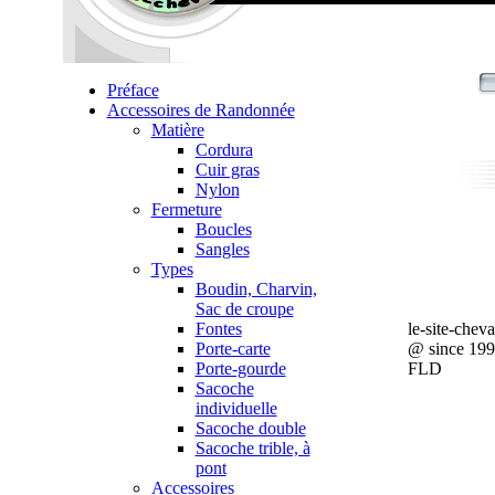
Préface
Accessoires de Randonnée
Matière
Cordura
Cuir gras
Nylon
Fermeture
Boucles
Sangles
Types
Boudin, Charvin,
Sac de croupe
Fontes
le-site-chev
Porte-carte
@ since 19
Porte-gourde
FLD
Sacoche
individuelle
Sacoche double
Sacoche trible, à
pont
Accessoires