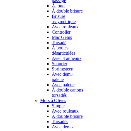
passage
À jouet
À double brisure
Brisure
assymétrique
Avec rouleaux
Controller
Mac Genis
Torsadé
À boules
désarticulées
Avec 4 anneaux
Scourier
Springsteen
Avec demi-
palette
Avec palette
À double canons
torsadés
Mors à Olives
Simple
Avec rouleaux
À double brisure
Torsadés
Avec demi-