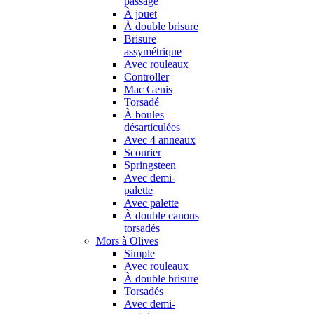
passage
À jouet
À double brisure
Brisure
assymétrique
Avec rouleaux
Controller
Mac Genis
Torsadé
À boules
désarticulées
Avec 4 anneaux
Scourier
Springsteen
Avec demi-
palette
Avec palette
À double canons
torsadés
Mors à Olives
Simple
Avec rouleaux
À double brisure
Torsadés
Avec demi-