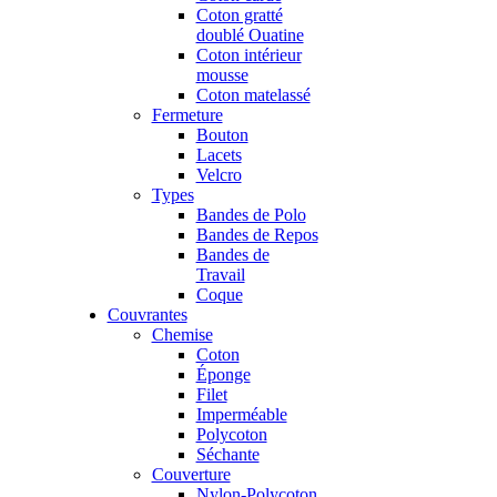
Coton gratté
doublé Ouatine
Coton intérieur
mousse
Coton matelassé
Fermeture
Bouton
Lacets
Velcro
Types
Bandes de Polo
Bandes de Repos
Bandes de
Travail
Coque
Couvrantes
Chemise
Coton
Éponge
Filet
Imperméable
Polycoton
Séchante
Couverture
Nylon-Polycoton,