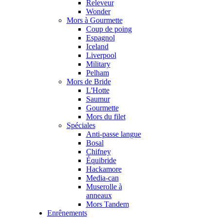
Releveur
Wonder
Mors à Gourmette
Coup de poing
Espagnol
Iceland
Liverpool
Military
Pelham
Mors de Bride
L'Hotte
Saumur
Gourmette
Mors du filet
Spéciales
Anti-passe langue
Bosal
Chifney
Équibride
Hackamore
Media-can
Muserolle à
anneaux
Mors Tandem
Enrênements