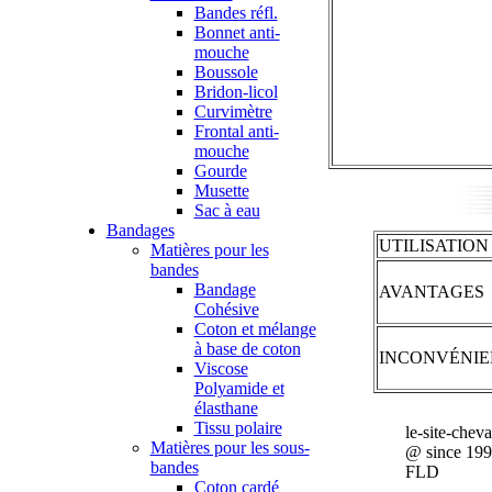
Bandes réfl.
Bonnet anti-
mouche
Boussole
Bridon-licol
Curvimètre
Frontal anti-
mouche
Gourde
Musette
Sac à eau
Bandages
UTILISATION
Matières pour les
bandes
Bandage
AVANTAGES
Cohésive
Coton et mélange
à base de coton
INCONVÉNIE
Viscose
Polyamide et
élasthane
Tissu polaire
le-site-chev
Matières pour les sous-
@ since 19
bandes
FLD
Coton cardé