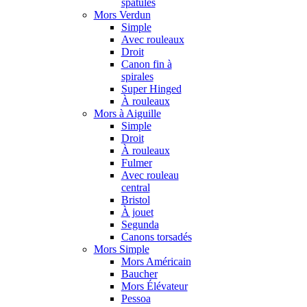
spatules
Mors Verdun
Simple
Avec rouleaux
Droit
Canon fin à
spirales
Super Hinged
À rouleaux
Mors à Aiguille
Simple
Droit
À rouleaux
Fulmer
Avec rouleau
central
Bristol
À jouet
Segunda
Canons torsadés
Mors Simple
Mors Américain
Baucher
Mors Élévateur
Pessoa