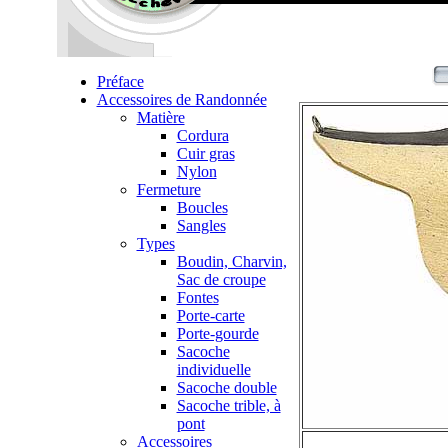
Préface
Accessoires de Randonnée
Matière
Cordura
Cuir gras
Nylon
Fermeture
Boucles
Sangles
Types
Boudin, Charvin,
Sac de croupe
Fontes
Porte-carte
Porte-gourde
Sacoche
individuelle
Sacoche double
Sacoche trible, à
pont
Accessoires