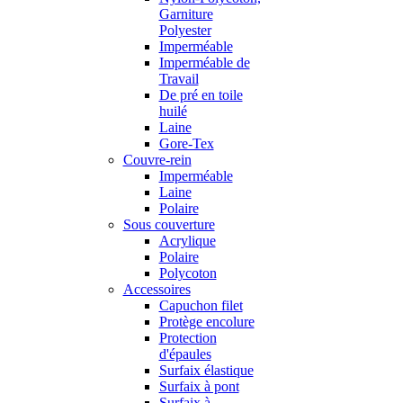
Garniture
Polyester
Imperméable
Imperméable de
Travail
De pré en toile
huilé
Laine
Gore-Tex
Couvre-rein
Imperméable
Laine
Polaire
Sous couverture
Acrylique
Polaire
Polycoton
Accessoires
Capuchon filet
Protège encolure
Protection
d'épaules
Surfaix élastique
Surfaix à pont
Surfaix à