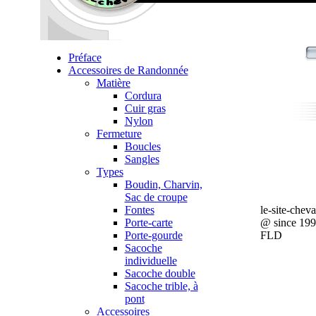
Préface
Accessoires de Randonnée
Matière
Cordura
Cuir gras
Nylon
Fermeture
Boucles
Sangles
Types
Boudin, Charvin,
Sac de croupe
Fontes
le-site-chev
Porte-carte
@ since 19
Porte-gourde
FLD
Sacoche
individuelle
Sacoche double
Sacoche trible, à
pont
Accessoires