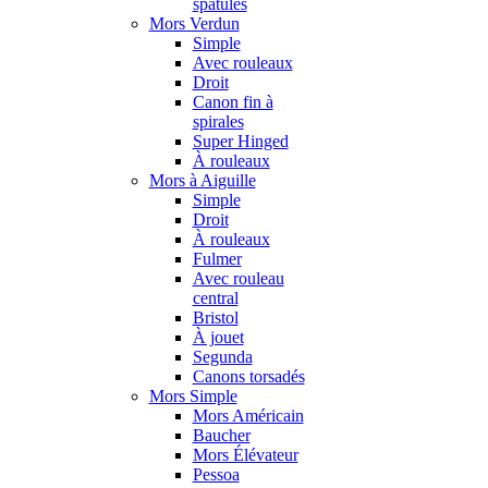
spatules
Mors Verdun
Simple
Avec rouleaux
Droit
Canon fin à
spirales
Super Hinged
À rouleaux
Mors à Aiguille
Simple
Droit
À rouleaux
Fulmer
Avec rouleau
central
Bristol
À jouet
Segunda
Canons torsadés
Mors Simple
Mors Américain
Baucher
Mors Élévateur
Pessoa