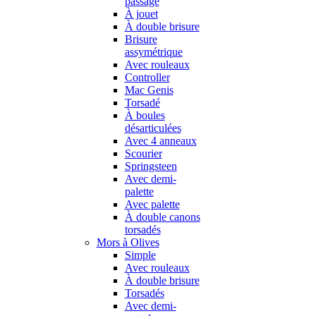
passage
À jouet
À double brisure
Brisure
assymétrique
Avec rouleaux
Controller
Mac Genis
Torsadé
À boules
désarticulées
Avec 4 anneaux
Scourier
Springsteen
Avec demi-
palette
Avec palette
À double canons
torsadés
Mors à Olives
Simple
Avec rouleaux
À double brisure
Torsadés
Avec demi-