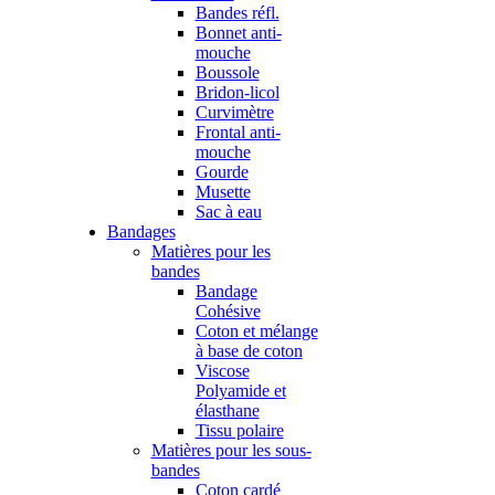
Bandes réfl.
Bonnet anti-
mouche
Boussole
Bridon-licol
Curvimètre
Frontal anti-
mouche
Gourde
Musette
Sac à eau
Bandages
Matières pour les
bandes
Bandage
Cohésive
Coton et mélange
à base de coton
Viscose
Polyamide et
élasthane
Tissu polaire
Matières pour les sous-
bandes
Coton cardé