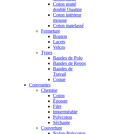
Coton gratté
doublé Ouatine
Coton intérieur
mousse
Coton matelassé
Fermeture
Bouton
Lacets
Velcro
Types
Bandes de Polo
Bandes de Repos
Bandes de
Travail
Coque
Couvrantes
Chemise
Coton
Éponge
Filet
Imperméable
Polycoton
Séchante
Couverture
Nylon-Polycoton,