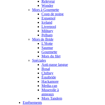
Releveur
Wonder
Mors à Gourmette
Coup de poing
Espagnol
Iceland
Liverpool
Military
Pelham
Mors de Bride
L'Hotte
Saumur
Gourmette
Mors du filet
Spéciales
Anti-passe langue
Bosal
Chifney
Équibride
Hackamore
Media-can
Muserolle à
anneaux
Mors Tandem
Enrênements