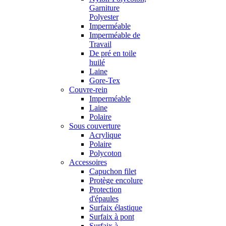
Garniture
Polyester
Imperméable
Imperméable de
Travail
De pré en toile
huilé
Laine
Gore-Tex
Couvre-rein
Imperméable
Laine
Polaire
Sous couverture
Acrylique
Polaire
Polycoton
Accessoires
Capuchon filet
Protège encolure
Protection
d'épaules
Surfaix élastique
Surfaix à pont
Surfaix à