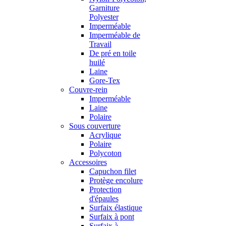
Garniture
Polyester
Imperméable
Imperméable de
Travail
De pré en toile
huilé
Laine
Gore-Tex
Couvre-rein
Imperméable
Laine
Polaire
Sous couverture
Acrylique
Polaire
Polycoton
Accessoires
Capuchon filet
Protège encolure
Protection
d'épaules
Surfaix élastique
Surfaix à pont
Surfaix à