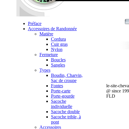
Préface
Accessoires de Randonnée
Matière
Cordura
Cuir gras
Nylon
Fermeture
Boucles
Sangles
Types
Boudin, Charvin,
Sac de croupe
Fontes
le-site-chev
Porte-carte
@ since 19
Porte-gourde
FLD
Sacoche
individuelle
Sacoche double
Sacoche trible, à
pont
Accessoires