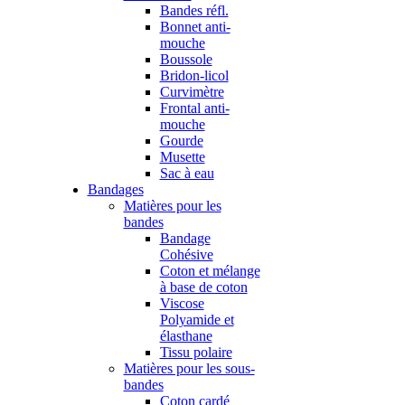
Bandes réfl.
Bonnet anti-
mouche
Boussole
Bridon-licol
Curvimètre
Frontal anti-
mouche
Gourde
Musette
Sac à eau
Bandages
Matières pour les
bandes
Bandage
Cohésive
Coton et mélange
à base de coton
Viscose
Polyamide et
élasthane
Tissu polaire
Matières pour les sous-
bandes
Coton cardé