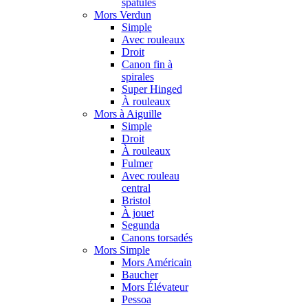
spatules
Mors Verdun
Simple
Avec rouleaux
Droit
Canon fin à
spirales
Super Hinged
À rouleaux
Mors à Aiguille
Simple
Droit
À rouleaux
Fulmer
Avec rouleau
central
Bristol
À jouet
Segunda
Canons torsadés
Mors Simple
Mors Américain
Baucher
Mors Élévateur
Pessoa