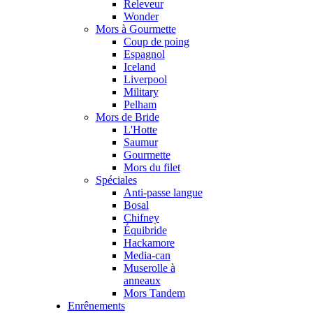
Releveur
Wonder
Mors à Gourmette
Coup de poing
Espagnol
Iceland
Liverpool
Military
Pelham
Mors de Bride
L'Hotte
Saumur
Gourmette
Mors du filet
Spéciales
Anti-passe langue
Bosal
Chifney
Équibride
Hackamore
Media-can
Muserolle à
anneaux
Mors Tandem
Enrênements