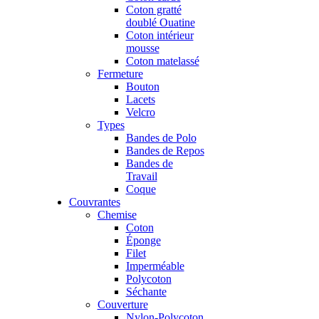
Coton gratté
doublé Ouatine
Coton intérieur
mousse
Coton matelassé
Fermeture
Bouton
Lacets
Velcro
Types
Bandes de Polo
Bandes de Repos
Bandes de
Travail
Coque
Couvrantes
Chemise
Coton
Éponge
Filet
Imperméable
Polycoton
Séchante
Couverture
Nylon-Polycoton,