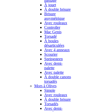
passage
À jouet
À double brisure
Brisure
assymétrique
Avec rouleaux
Controller
Mac Genis
Torsadé
À boules
désarticulées
Avec 4 anneaux
Scourier
Springsteen
Avec demi-
palette
Avec palette
À double canons
torsadés
Mors à Olives
Simple
Avec rouleaux
À double brisure
Torsadés
Avec demi-