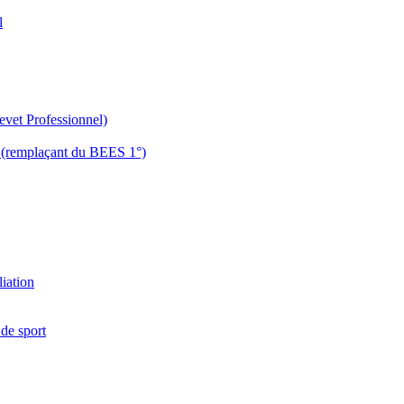
l
evet Professionnel)
es (remplaçant du BEES 1°)
liation
 de sport