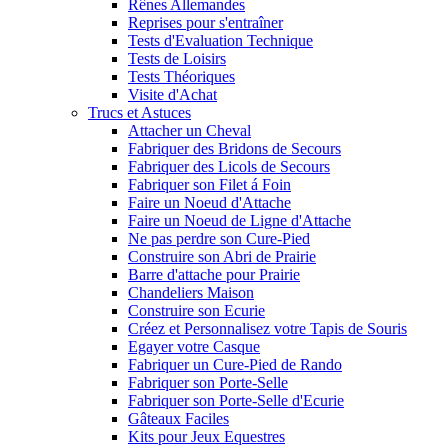
Rênes Allemandes
Reprises pour s'entraîner
Tests d'Evaluation Technique
Tests de Loisirs
Tests Théoriques
Visite d'Achat
Trucs et Astuces
Attacher un Cheval
Fabriquer des Bridons de Secours
Fabriquer des Licols de Secours
Fabriquer son Filet á Foin
Faire un Noeud d'Attache
Faire un Noeud de Ligne d'Attache
Ne pas perdre son Cure-Pied
Construire son Abri de Prairie
Barre d'attache pour Prairie
Chandeliers Maison
Construire son Ecurie
Créez et Personnalisez votre Tapis de Souris
Egayer votre Casque
Fabriquer un Cure-Pied de Rando
Fabriquer son Porte-Selle
Fabriquer son Porte-Selle d'Ecurie
Gâteaux Faciles
Kits pour Jeux Equestres