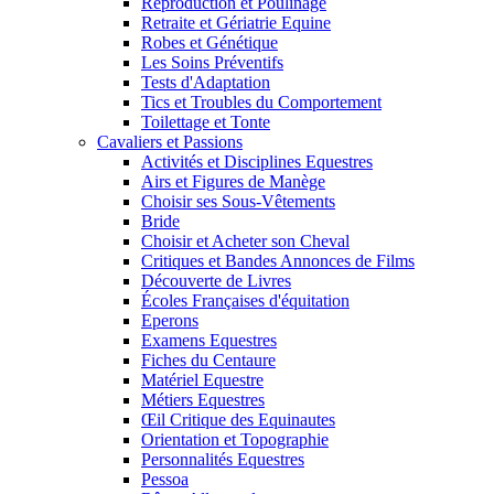
Reproduction et Poulinage
Retraite et Gériatrie Equine
Robes et Génétique
Les Soins Préventifs
Tests d'Adaptation
Tics et Troubles du Comportement
Toilettage et Tonte
Cavaliers et Passions
Activités et Disciplines Equestres
Airs et Figures de Manège
Choisir ses Sous-Vêtements
Bride
Choisir et Acheter son Cheval
Critiques et Bandes Annonces de Films
Découverte de Livres
Écoles Françaises d'équitation
Eperons
Examens Equestres
Fiches du Centaure
Matériel Equestre
Métiers Equestres
Œil Critique des Equinautes
Orientation et Topographie
Personnalités Equestres
Pessoa