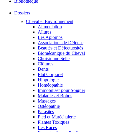
Bibliothéque
Dossiers
Cheval et Environnement
Alimentation
Allures
Les Aplombs
Associations de Défense
Beautés et Défectuosités
Biomécanique du Cheval
Choisir une Selle
Clôtures
Dents
Etat Corporel
Hippologie
Homéopathie
Immobiliser pour Soigner
Maladies et Bobos
Massages
Ostéopathie
Parasites
Pied et Maréchalerie
Plantes Toxiques
Les Races