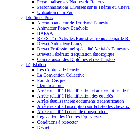
Personnaliser ses Plaques de Rations
Personnalisations Diverses sur le Théme du Cheva
Utilisation d'un Van
Diplômes Pros
Accompagnateur de Tourisme Equestre
Animateur Poney Bénévole
BAPAAT
BEES 1° d'Activités Equestres (remplacé par le Br
Brevet Animateur Poney
Brevet Professionnel spécialité Activités Equestr
Brevets Fédéraux d'équitation éthologique
Comparaison des Diplômes et des Emplois
Législation
Les Contrats de Pension
La Convention Collective
Port du Casque
Identification :
Arrêté relatif á l'identification et aux contrôles de fi
Arrêté relatif á l'identification des équidés
Arrêté établissant les documents d'identification
Arrêté relatif á l'inscription sur la liste des chevaux
Arrêté relatif á la pose de transpondeur
Législation des Centres Equestres :
Conditions á respecter
Décret