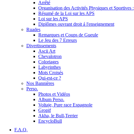
Arrêté
Organisation des Activités Physiques et Sportives :
Résumé de la Loi sur les APS
Loi sur les APS
Diplômes ouvrant droit á l'enseignement
Ruades
Remarques et Coups de Gueule
Le Jeu des 7 Erreurs
Divertissements
Ascii Art
Chevalotron
Coloriages
Labyrinthes
Mots Croisés
Qui-est-ce ?
Nos Bannières
Perso.
Photos et Vidéos
Album Perso.
Voltaje, Pure race Espagnole
Gropif
Akha, le Bull-Terrier
EncycloBull
F.A.Q.