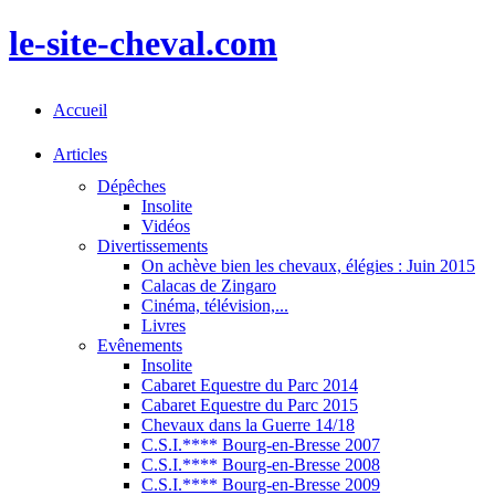
le-site-cheval.com
Accueil
Articles
Dépêches
Insolite
Vidéos
Divertissements
On achève bien les chevaux, élégies : Juin 2015
Calacas de Zingaro
Cinéma, télévision,...
Livres
Evênements
Insolite
Cabaret Equestre du Parc 2014
Cabaret Equestre du Parc 2015
Chevaux dans la Guerre 14/18
C.S.I.**** Bourg-en-Bresse 2007
C.S.I.**** Bourg-en-Bresse 2008
C.S.I.**** Bourg-en-Bresse 2009