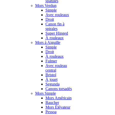
spatules
Mors Verdun
Simple
Avec rouleaux
Droit
Canon fin à
spirales
Super Hinged
À rouleaux
Mors à Aiguille
Simple
Droit
À rouleaux
Fulmer
Avec rouleau
central
Bristol
À jouet
Segunda
Canons torsadés
Mors Simple
Mors Américain
Baucher
Mors Élévateur
Pessoa