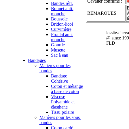
Cavalier confirmé :
Bandes réfl.
E
Bonnet anti-
REMARQUES
À
mouche
l
Boussole
Bridon-licol
Curvimètre
le-site-chev
Frontal anti-
@ since 19
mouche
FLD
Gourde
Musette
Sac à eau
Bandages
Matières pour les
bandes
Bandage
Cohésive
Coton et mélange
à base de coton
Viscose
Polyamide et
élasthane
Tissu polaire
Matières pour les sous-
bandes
Coton cardé