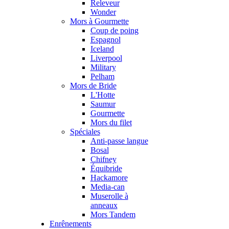
Releveur
Wonder
Mors à Gourmette
Coup de poing
Espagnol
Iceland
Liverpool
Military
Pelham
Mors de Bride
L'Hotte
Saumur
Gourmette
Mors du filet
Spéciales
Anti-passe langue
Bosal
Chifney
Équibride
Hackamore
Media-can
Muserolle à
anneaux
Mors Tandem
Enrênements