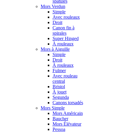
spatules
Mors Verdun
Simple
Avec rouleaux
Droit
Canon fin à
spirales
Super Hinged
À rouleaux
Mors à Aiguille
Simple
Droit
À rouleaux
Fulmer
Avec rouleau
central
Bristol
À jouet
Segunda
Canons torsadés
Mors Simple
Mors Américain
Baucher
Mors Élévateur
Pessoa