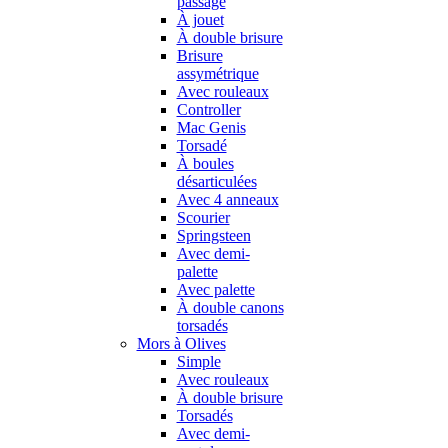
passage
À jouet
À double brisure
Brisure
assymétrique
Avec rouleaux
Controller
Mac Genis
Torsadé
À boules
désarticulées
Avec 4 anneaux
Scourier
Springsteen
Avec demi-
palette
Avec palette
À double canons
torsadés
Mors à Olives
Simple
Avec rouleaux
À double brisure
Torsadés
Avec demi-