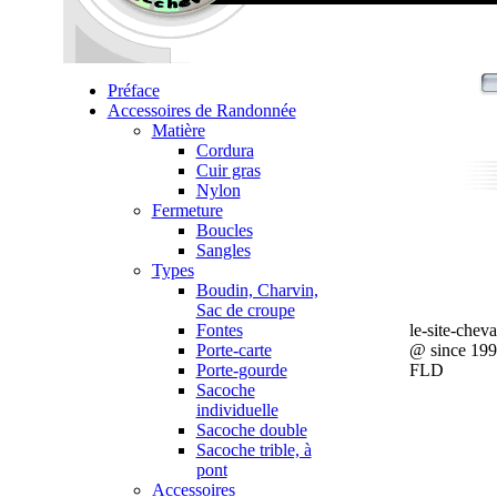
Préface
Accessoires de Randonnée
Matière
Cordura
Cuir gras
Nylon
Fermeture
Boucles
Sangles
Types
Boudin, Charvin,
Sac de croupe
Fontes
le-site-chev
Porte-carte
@ since 19
Porte-gourde
FLD
Sacoche
individuelle
Sacoche double
Sacoche trible, à
pont
Accessoires