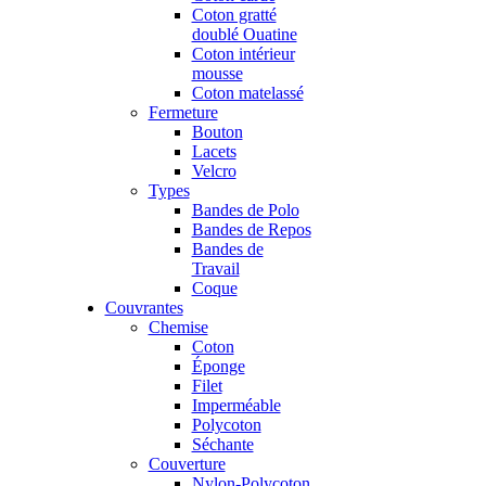
Coton gratté
doublé Ouatine
Coton intérieur
mousse
Coton matelassé
Fermeture
Bouton
Lacets
Velcro
Types
Bandes de Polo
Bandes de Repos
Bandes de
Travail
Coque
Couvrantes
Chemise
Coton
Éponge
Filet
Imperméable
Polycoton
Séchante
Couverture
Nylon-Polycoton,