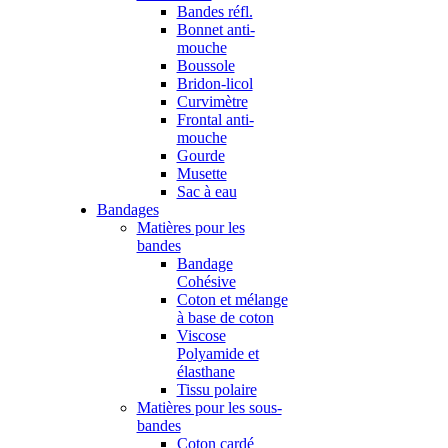
Bandes réfl.
Bonnet anti-
mouche
Boussole
Bridon-licol
Curvimètre
Frontal anti-
mouche
Gourde
Musette
Sac à eau
Bandages
Matières pour les
bandes
Bandage
Cohésive
Coton et mélange
à base de coton
Viscose
Polyamide et
élasthane
Tissu polaire
Matières pour les sous-
bandes
Coton cardé