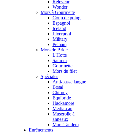
Releveur
Wonder
Mors à Gourmette
Coup de poing
Espagnol
Iceland
Liverpool
Military
Pelham
Mors de Bride
L'Hotte
Saumur
Gourmette
Mors du filet
Spéciales
Anti-passe langue
Bosal
Chifney
Équibride
Hackamore
Media-can
Muserolle à
anneaux
Mors Tandem
Enrênements