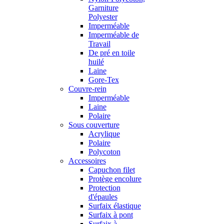
Garniture
Polyester
Imperméable
Imperméable de
Travail
De pré en toile
huilé
Laine
Gore-Tex
Couvre-rein
Imperméable
Laine
Polaire
Sous couverture
Acrylique
Polaire
Polycoton
Accessoires
Capuchon filet
Protège encolure
Protection
d'épaules
Surfaix élastique
Surfaix à pont
Surfaix à