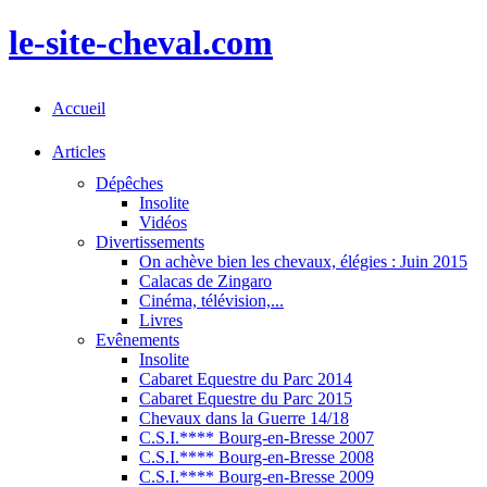
le-site-cheval.com
Accueil
Articles
Dépêches
Insolite
Vidéos
Divertissements
On achève bien les chevaux, élégies : Juin 2015
Calacas de Zingaro
Cinéma, télévision,...
Livres
Evênements
Insolite
Cabaret Equestre du Parc 2014
Cabaret Equestre du Parc 2015
Chevaux dans la Guerre 14/18
C.S.I.**** Bourg-en-Bresse 2007
C.S.I.**** Bourg-en-Bresse 2008
C.S.I.**** Bourg-en-Bresse 2009