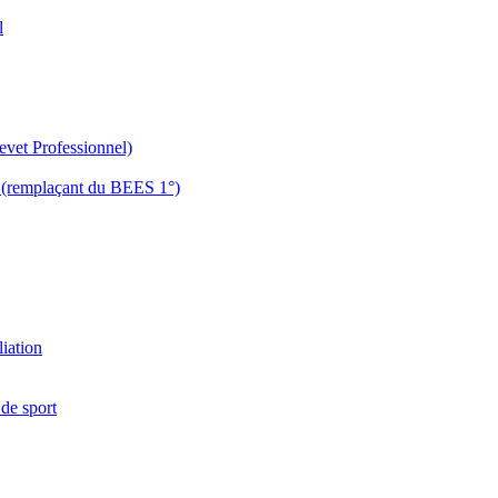
l
evet Professionnel)
es (remplaçant du BEES 1°)
liation
 de sport