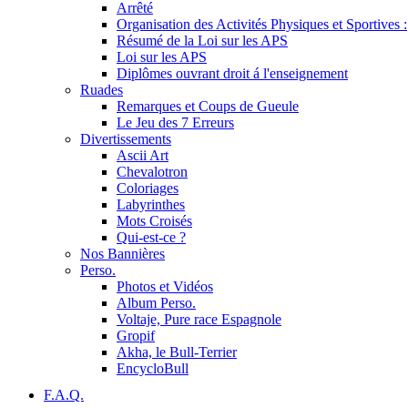
Arrêté
Organisation des Activités Physiques et Sportives :
Résumé de la Loi sur les APS
Loi sur les APS
Diplômes ouvrant droit á l'enseignement
Ruades
Remarques et Coups de Gueule
Le Jeu des 7 Erreurs
Divertissements
Ascii Art
Chevalotron
Coloriages
Labyrinthes
Mots Croisés
Qui-est-ce ?
Nos Bannières
Perso.
Photos et Vidéos
Album Perso.
Voltaje, Pure race Espagnole
Gropif
Akha, le Bull-Terrier
EncycloBull
F.A.Q.