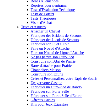
Rênes Allemandes
Reprises pour s'entraîner
Tests d'Evaluation Technique
Tests de Loisirs
Tests Théoriques
Visite d'Achat
Trucs et Astuces
Attacher un Cheval
Fabriquer des Bridons de Secours
Fabriquer des Licols de Secours
Fabriquer son Filet á Foin
Faire un Noeud d'Attache
Faire un Noeud de Ligne d'Attache
Ne pas perdre son Cure-Pied
Construire son Abri de Prairie
Barre d'attache pour Prairie
Chandeliers Maison
Construire son Ecurie
Créez et Personnalisez votre Tapis de Souris
Egayer votre Casque
Fabriquer un Cure-Pied de Rando
Fabriquer son Porte-Selle
Fabriquer son Porte-Selle d'Ecurie
Gâteaux Faciles
Kits pour Jeux Equestres