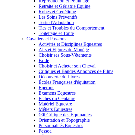
Reproduction et Poulinage
Retraite et Gériatrie Equine
Robes et Génétique
Les Soins Préventifs
Tests d'Adaptation
Tics et Troubles du Comportement
Toilettage et Tonte
Cavaliers et Passions
Activités et Disciplines Equestres
Airs et Figures de Manège
Choisir ses Sous-Vêtements
Bride
Choisir et Acheter son Cheval
Critiques et Bandes Annonces de Films
Découverte de Livres
Écoles Françaises d'équitation
Eperons
Examens Equestres
Fiches du Centaure
Matériel Equestre
Métiers Equestres
Œil Critique des Equinautes
Orientation et Topographie
Personnalités Equestres
Pessoa