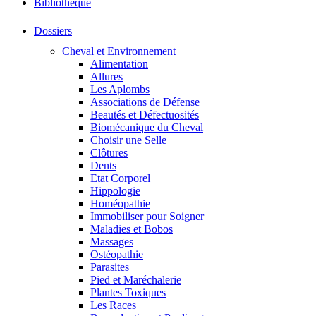
Bibliothéque
Dossiers
Cheval et Environnement
Alimentation
Allures
Les Aplombs
Associations de Défense
Beautés et Défectuosités
Biomécanique du Cheval
Choisir une Selle
Clôtures
Dents
Etat Corporel
Hippologie
Homéopathie
Immobiliser pour Soigner
Maladies et Bobos
Massages
Ostéopathie
Parasites
Pied et Maréchalerie
Plantes Toxiques
Les Races