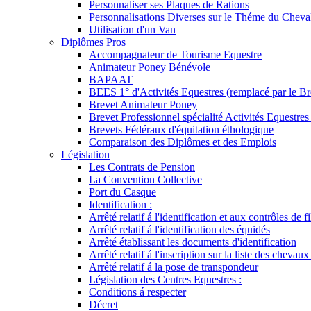
Personnaliser ses Plaques de Rations
Personnalisations Diverses sur le Théme du Cheva
Utilisation d'un Van
Diplômes Pros
Accompagnateur de Tourisme Equestre
Animateur Poney Bénévole
BAPAAT
BEES 1° d'Activités Equestres (remplacé par le Br
Brevet Animateur Poney
Brevet Professionnel spécialité Activités Equestr
Brevets Fédéraux d'équitation éthologique
Comparaison des Diplômes et des Emplois
Législation
Les Contrats de Pension
La Convention Collective
Port du Casque
Identification :
Arrêté relatif á l'identification et aux contrôles de fi
Arrêté relatif á l'identification des équidés
Arrêté établissant les documents d'identification
Arrêté relatif á l'inscription sur la liste des chevaux
Arrêté relatif á la pose de transpondeur
Législation des Centres Equestres :
Conditions á respecter
Décret