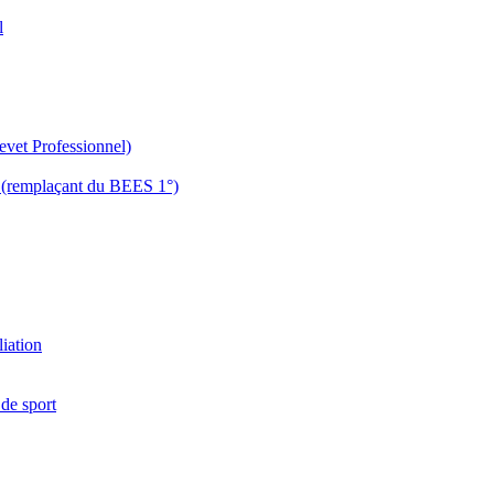
l
evet Professionnel)
es (remplaçant du BEES 1°)
liation
 de sport