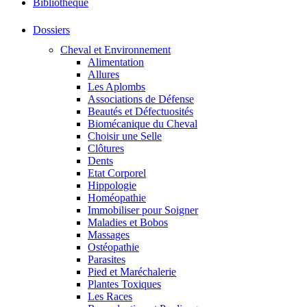
Bibliothéque
Dossiers
Cheval et Environnement
Alimentation
Allures
Les Aplombs
Associations de Défense
Beautés et Défectuosités
Biomécanique du Cheval
Choisir une Selle
Clôtures
Dents
Etat Corporel
Hippologie
Homéopathie
Immobiliser pour Soigner
Maladies et Bobos
Massages
Ostéopathie
Parasites
Pied et Maréchalerie
Plantes Toxiques
Les Races