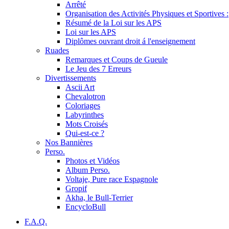
Arrêté
Organisation des Activités Physiques et Sportives :
Résumé de la Loi sur les APS
Loi sur les APS
Diplômes ouvrant droit á l'enseignement
Ruades
Remarques et Coups de Gueule
Le Jeu des 7 Erreurs
Divertissements
Ascii Art
Chevalotron
Coloriages
Labyrinthes
Mots Croisés
Qui-est-ce ?
Nos Bannières
Perso.
Photos et Vidéos
Album Perso.
Voltaje, Pure race Espagnole
Gropif
Akha, le Bull-Terrier
EncycloBull
F.A.Q.