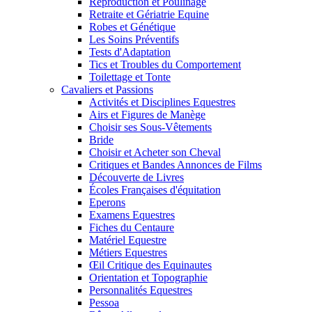
Reproduction et Poulinage
Retraite et Gériatrie Equine
Robes et Génétique
Les Soins Préventifs
Tests d'Adaptation
Tics et Troubles du Comportement
Toilettage et Tonte
Cavaliers et Passions
Activités et Disciplines Equestres
Airs et Figures de Manège
Choisir ses Sous-Vêtements
Bride
Choisir et Acheter son Cheval
Critiques et Bandes Annonces de Films
Découverte de Livres
Écoles Françaises d'équitation
Eperons
Examens Equestres
Fiches du Centaure
Matériel Equestre
Métiers Equestres
Œil Critique des Equinautes
Orientation et Topographie
Personnalités Equestres
Pessoa