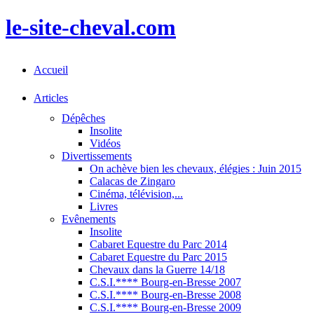
le-site-cheval.com
Accueil
Articles
Dépêches
Insolite
Vidéos
Divertissements
On achève bien les chevaux, élégies : Juin 2015
Calacas de Zingaro
Cinéma, télévision,...
Livres
Evênements
Insolite
Cabaret Equestre du Parc 2014
Cabaret Equestre du Parc 2015
Chevaux dans la Guerre 14/18
C.S.I.**** Bourg-en-Bresse 2007
C.S.I.**** Bourg-en-Bresse 2008
C.S.I.**** Bourg-en-Bresse 2009