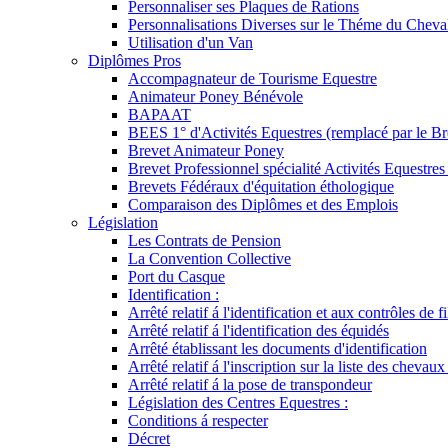
Personnaliser ses Plaques de Rations
Personnalisations Diverses sur le Théme du Cheva
Utilisation d'un Van
Diplômes Pros
Accompagnateur de Tourisme Equestre
Animateur Poney Bénévole
BAPAAT
BEES 1° d'Activités Equestres (remplacé par le Br
Brevet Animateur Poney
Brevet Professionnel spécialité Activités Equestr
Brevets Fédéraux d'équitation éthologique
Comparaison des Diplômes et des Emplois
Législation
Les Contrats de Pension
La Convention Collective
Port du Casque
Identification :
Arrêté relatif á l'identification et aux contrôles de fi
Arrêté relatif á l'identification des équidés
Arrêté établissant les documents d'identification
Arrêté relatif á l'inscription sur la liste des chevaux
Arrêté relatif á la pose de transpondeur
Législation des Centres Equestres :
Conditions á respecter
Décret