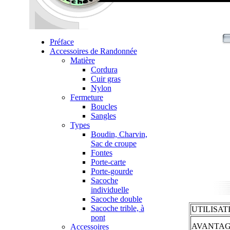
Préface
Accessoires de Randonnée
Matière
Cordura
Cuir gras
Nylon
Fermeture
Boucles
Sangles
Types
Boudin, Charvin,
Sac de croupe
Fontes
Porte-carte
Porte-gourde
Sacoche
individuelle
Sacoche double
Sacoche trible, à
UTILISAT
pont
AVANTAG
Accessoires