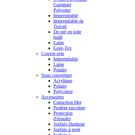
Garniture
Polyester
Imperméable
Imperméable de
Travail
De pré en toile
huilé
Laine
Gore-Tex
Couvre-rein
Imperméable
Laine
Polaire
Sous couverture
Acrylique
Polaire
Polycoton
Accessoires
Capuchon filet
Protège encolure
Protection
d'épaules
Surfaix élastique
Surfaix à pont
Surfaix à