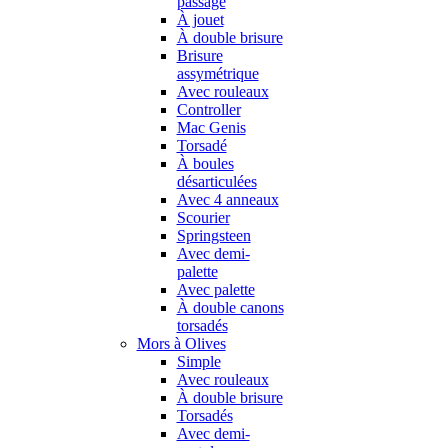
passage
À jouet
À double brisure
Brisure
assymétrique
Avec rouleaux
Controller
Mac Genis
Torsadé
À boules
désarticulées
Avec 4 anneaux
Scourier
Springsteen
Avec demi-
palette
Avec palette
À double canons
torsadés
Mors à Olives
Simple
Avec rouleaux
À double brisure
Torsadés
Avec demi-