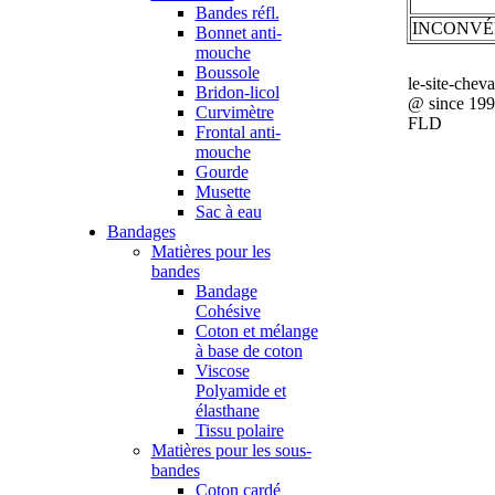
Bandes réfl.
INCONVÉ
Bonnet anti-
mouche
Boussole
le-site-chev
Bridon-licol
@ since 19
Curvimètre
FLD
Frontal anti-
mouche
Gourde
Musette
Sac à eau
Bandages
Matières pour les
bandes
Bandage
Cohésive
Coton et mélange
à base de coton
Viscose
Polyamide et
élasthane
Tissu polaire
Matières pour les sous-
bandes
Coton cardé