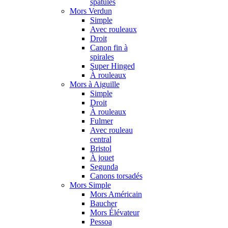
spatules
Mors Verdun
Simple
Avec rouleaux
Droit
Canon fin à
spirales
Super Hinged
À rouleaux
Mors à Aiguille
Simple
Droit
À rouleaux
Fulmer
Avec rouleau
central
Bristol
À jouet
Segunda
Canons torsadés
Mors Simple
Mors Américain
Baucher
Mors Élévateur
Pessoa