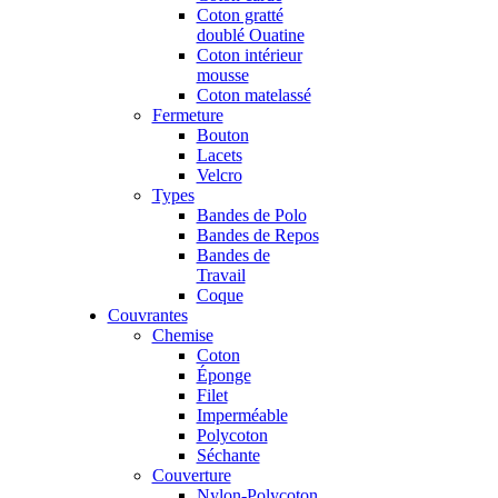
Coton gratté
doublé Ouatine
Coton intérieur
mousse
Coton matelassé
Fermeture
Bouton
Lacets
Velcro
Types
Bandes de Polo
Bandes de Repos
Bandes de
Travail
Coque
Couvrantes
Chemise
Coton
Éponge
Filet
Imperméable
Polycoton
Séchante
Couverture
Nylon-Polycoton,