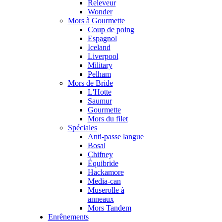
Releveur
Wonder
Mors à Gourmette
Coup de poing
Espagnol
Iceland
Liverpool
Military
Pelham
Mors de Bride
L'Hotte
Saumur
Gourmette
Mors du filet
Spéciales
Anti-passe langue
Bosal
Chifney
Équibride
Hackamore
Media-can
Muserolle à
anneaux
Mors Tandem
Enrênements